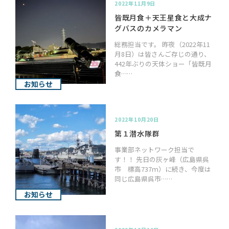
2022年11月9日
皆既月食＋天王星食と大成ナ
グバスのカメラマン
総務担当です。 昨夜（2022年11
月8日）は皆さんご存じの通り、
442年ぶりの天体ショー「皆既月
食……
お知らせ
2022年10月20日
第１潜水隊群
事業部ネットワーク担当で
す！！ 先日の灰ヶ峰（広島県呉
市 標高737ｍ）に続き、今度は
同じ広島県呉市……
お知らせ