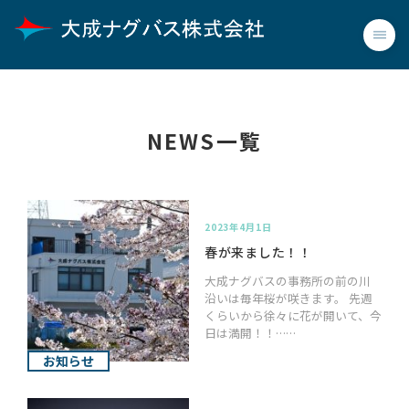
NEWS一覧
2023年4月1日
春が来ました！！
大成ナグバスの事務所の前の川
沿いは毎年桜が咲きます。 先週
くらいから徐々に花が開いて、今
日は満開！！……
お知らせ