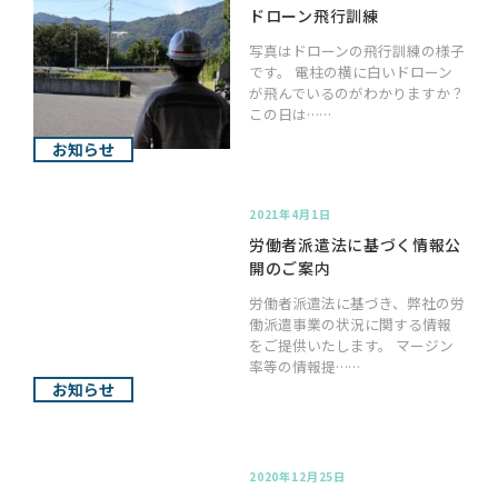
ドローン飛行訓練
写真はドローンの飛行訓練の様子
です。 電柱の横に白いドローン
が飛んでいるのがわかりますか？
この日は……
お知らせ
2021年4月1日
労働者派遣法に基づく情報公
開のご案内
労働者派遣法に基づき、弊社の労
働派遣事業の状況に関する情報
をご提供いたします。 マージン
率等の情報提……
お知らせ
2020年12月25日