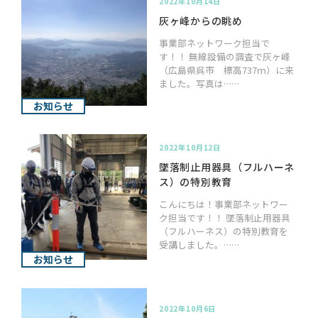
2022年10月14日
灰ヶ峰からの眺め
事業部ネットワーク担当で
す！！ 無線設備の調査で灰ヶ峰
（広島県呉市 標高737ｍ）に来
ました。写真は……
お知らせ
2022年10月12日
墜落制止用器具（フルハーネ
ス）の特別教育
こんにちは！事業部ネットワー
ク担当です！！ 墜落制止用器具
（フルハーネス）の特別教育を
受講しました。……
お知らせ
2022年10月6日